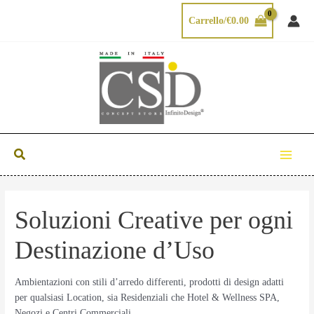
Vai
Carrello/
€
0.00
al
contenuto
Cerca
Main
Menu
Soluzioni Creative per ogni
Destinazione d’Uso
Ambientazioni con stili d’arredo differenti, prodotti di design adatti
per qualsiasi Location, sia Residenziali che Hotel & Wellness SPA,
Negozi e Centri Commerciali.