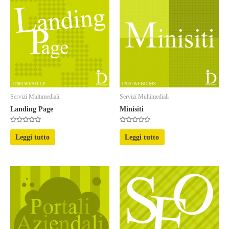
Servizi Multimediali
Servizi Multimediali
Landing Page
Minisiti
Valutato
Valutato
0
0
Leggi tutto
Leggi tutto
su
su
5
5