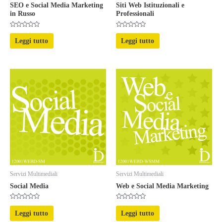
SEO e Social Media Marketing
Siti Web Istituzionali e
in Russo
Professionali
Valutato
Valutato
0
0
Leggi tutto
Leggi tutto
su
su
5
5
Servizi Multimediali
Servizi Multimediali
Social Media
Web e Social Media Marketing
Valutato
Valutato
0
0
Leggi tutto
Leggi tutto
su
su
5
5