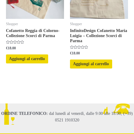
Shopper
Shopper
Cofanetto Reggia di Colorno-
InfinitoDesign Cofanetto Maria
Collezione Scorci di Parma
Luigia – Collezione Scorci di
Parma
Valutato
€
18.00
0
Valutato
€
18.00
su
0
5
Aggiungi al carrello
su
5
Aggiungi al carrello
ORDINE TELEFONICO:
dal lunedì al venerdì, dalle 9.00 alle 18.00, (+39)
0521 1910320