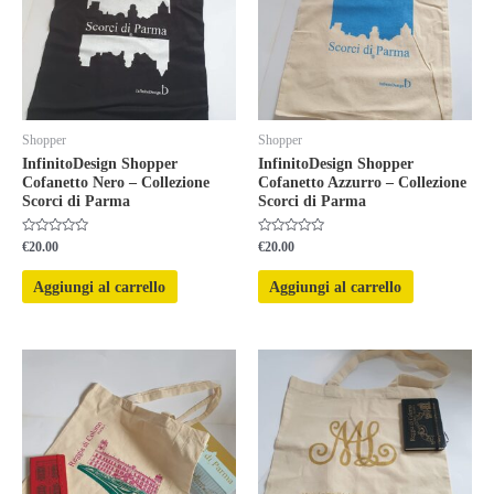
Shopper
Shopper
InfinitoDesign Shopper
InfinitoDesign Shopper
Cofanetto Nero – Collezione
Cofanetto Azzurro – Collezione
Scorci di Parma
Scorci di Parma
Valutato
Valutato
€
20.00
€
20.00
0
0
su
su
5
5
Aggiungi al carrello
Aggiungi al carrello