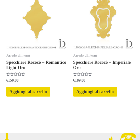
Arredo d'Interni
Arredo d'Interni
Specchiere Rococò – Romantico
Specchiere Rococò – Imperiale
Light Oro
Oro
Valutato
Valutato
€
150.00
€
189.00
0
0
su
su
5
5
Aggiungi al carrello
Aggiungi al carrello