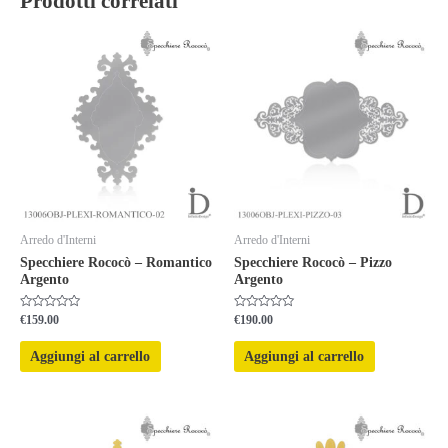
Prodotti correlati
Arredo d'Interni
Arredo d'Interni
Specchiere Rococò – Romantico
Specchiere Rococò – Pizzo
Argento
Argento
Valutato
Valutato
€
159.00
€
190.00
0
0
su
su
5
5
Aggiungi al carrello
Aggiungi al carrello