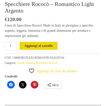
Specchiere Rococò – Romantico Light
Argento
€
120.00
Linea di Specchiere Rococò Made in Italy in plexiglass a specchio
argento, leggera, luminosa e di grandi dimensioni per arredare e
impreziosire gli ambienti.
Specchiere
Aggiungi al carrello
Rococò
-
COD:
13006OBJ-PLEXI-ROMANTICOLIGHT-04
Romantico
Categorie:
Arredo d'Interni
,
Specchiere Rococò
Light
Argento
Aggiungi alla lista dei desideri
quantità
Condividi:
Altro